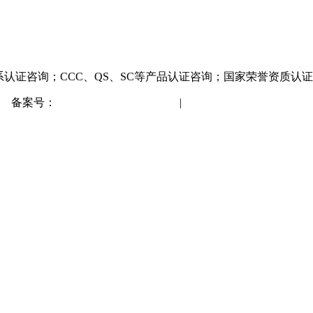
系认证咨询；CCC、QS、SC等产品认证咨询；国家荣誉资质认
备案号：
蒙ICP备2021001148号
|
网站地图
XML地图