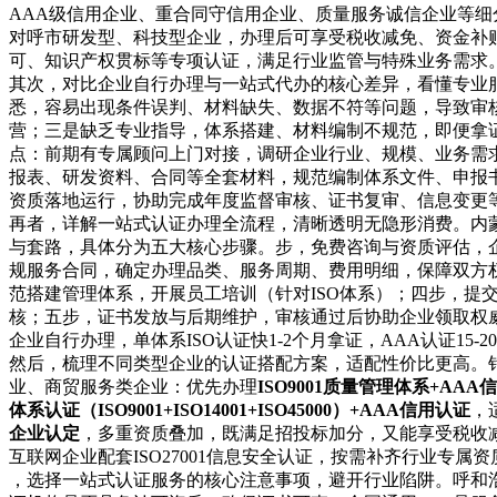
AAA级信用企业、重合同守信用企业、质量服务诚信企业等
对呼市研发型、科技型企业，办理后可享受税收减免、资金补贴
可、知识产权贯标等专项认证，满足行业监管与特殊业务需求
其次，对比企业自行办理与一站式代办的核心差异，看懂专业
悉，容易出现条件误判、材料缺失、数据不符等问题，导致审
营；三是缺乏专业指导，体系搭建、材料编制不规范，即便拿
点：前期有专属顾问上门对接，调研企业行业、规模、业务需
报表、研发资料、合同等全套材料，规范编制体系文件、申报
资质落地运行，协助完成年度监督审核、证书复审、信息变更等
再者，详解一站式认证办理全流程，清晰透明无隐形消费。内
与套路，具体分为五大核心步骤。步，免费咨询与资质评估，
规服务合同，确定办理品类、服务周期、费用明细，保障双方
范搭建管理体系，开展员工培训（针对ISO体系）；四步，
核；五步，证书发放与后期维护，审核通过后协助企业领取权
企业自行办理，单体系ISO认证快1-2个月拿证，AAA认证1
然后，梳理不同类型企业的认证搭配方案，适配性价比更高。
业、商贸服务类企业：优先办理
ISO9001质量管理体系+AA
体系认证（ISO9001+ISO14001+ISO45000）+AAA信用认证
，
企业认定
，多重资质叠加，既满足招投标加分，又能享受税收减免
互联网企业配套ISO27001信息安全认证，按需补齐行业专属资
，选择一站式认证服务的核心注意事项，避开行业陷阱。呼和