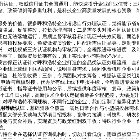
细分认证，权威信用证书全国通用，能快速提升企业商业信誉；三
、政策倾斜等多重红利，是科技企业高质量发展的核心资质；除
。
服务的价值。很多呼和浩特企业考虑自行办理认证，觉得能节省
核驳回、反复整改，拉长办理周期；二是需多头对接不同认证机
证也无法落地运行，后期监督审核容易出现证书失效问题。而选
求与招投标要求，免费做资质诊断，匹配所需认证品类，定制专
书，对接权威三方认证机构与审核部门，全程跟进审核进度，及
事宜，保障资质长期有效，真正实现企业“零操心”办证。
蒙古保正认证针对呼和浩特企业打造的全品类认证办理流程，全
企业线上或线下联系顾问，说明自身需求，顾问免费梳理企业可
权益，杜绝乱收费；三步，专属团队对接筹备，根据认证品类组
提交申请与审核对接，代办所有线上线下申报手续，全程跟进专家
威证书，指导证书使用与公示，后续提供年度审核、复审、政策
5-20个工作日办结，高新技术企业认定提前筹备全程把控，大幅提
针对呼和浩特不同规模、不同行业的企业，我们定制了差异化的
A信用等级认证
，基础资质全覆盖，满足日常合作与小型招投标需求
适配大部分采购与大型项目招投标，竞争力拉满；科技型、研发类
与资金补贴，实现资质与政策红利双丰收；特殊行业企业：食品行
质。
浩特企业在选择认证咨询机构时，切勿只看低价，需重点核查三