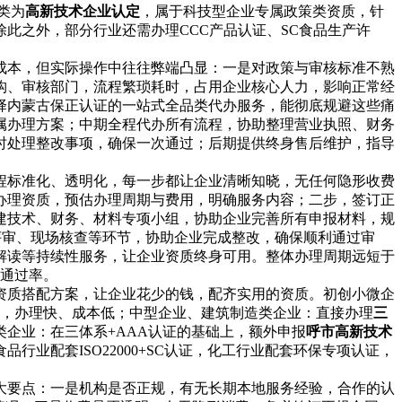
类为
高新技术企业认定
，属于科技型企业专属政策类资质，针
此之外，部分行业还需办理CCC产品认证、SC食品生产许
成本，但实际操作中往往弊端凸显：一是对政策与审核标准不熟
构、审核部门，流程繁琐耗时，占用企业核心人力，影响正常经
择内蒙古保正认证的一站式全品类代办服务，能彻底规避这些痛
属办理方案；中期全程代办所有流程，协助整理营业执照、财务
时处理整改事项，确保一次通过；后期提供终身售后维护，指导
程标准化、透明化，每一步都让企业清晰知晓，无任何隐形收费
办理资质，预估办理周期与费用，明确服务内容；二步，签订正
建技术、财务、材料专项小组，协助企业完善所有申报材料，规
评审、现场核查等环节，协助企业完成整改，确保顺利通过审
解读等持续性服务，让企业资质终身可用。整体办理周期远短于
升通过率。
资质搭配方案，让企业花少的钱，配齐实用的资质。初创小微企
，办理快、成本低；中型企业、建筑制造类企业：直接办理
三
企业：在三体系+AAA认证的基础上，额外申报
呼市高新技术
业配套ISO22000+SC认证，化工行业配套环保专项认证，
大要点：一是机构是否正规，有无长期本地服务经验，合作的认