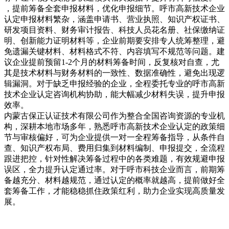
，提前筹备全套申报材料，优化申报细节。呼市高新技术企业
认定申报材料繁杂，涵盖申请书、营业执照、知识产权证书、
研发项目资料、财务审计报告、科技人员花名册、社保缴纳证
明、创新能力证明材料等，企业前期要安排专人统筹整理，避
免遗漏关键材料、材料格式不符、内容填写不规范等问题。建
议企业提前预留1-2个月的材料筹备时间，反复核对自查，尤
其是技术材料与财务材料的一致性、数据准确性，避免出现逻
辑漏洞。对于缺乏申报经验的企业，全程委托专业的呼市高新
技术企业认定咨询机构协助，能大幅减少材料失误，提升申报
效率。
内蒙古保正认证技术有限公司作为整合全国咨询资源的专业机
构，深耕本地市场多年，熟悉呼市高新技术企业认定的政策细
节与审核偏好，可为企业提供一对一全程筹备指导，从条件自
查、知识产权布局、费用归集到材料编制、申报提交，全流程
跟进把控，针对性解决筹备过程中的各类难题，有效规避申报
误区，全力提升认定通过率。对于呼市科技企业而言，前期筹
备越充分、材料越规范，通过认定的概率就越高，提前做好全
套筹备工作，才能稳稳抓住政策红利，助力企业实现高质量发
展。