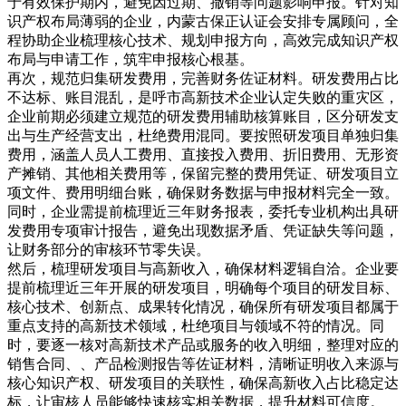
于有效保护期内，避免因过期、撤销等问题影响申报。针对知
识产权布局薄弱的企业，内蒙古保正认证会安排专属顾问，全
程协助企业梳理核心技术、规划申报方向，高效完成知识产权
布局与申请工作，筑牢申报核心根基。
再次，规范归集研发费用，完善财务佐证材料。研发费用占比
不达标、账目混乱，是呼市高新技术企业认定失败的重灾区，
企业前期必须建立规范的研发费用辅助核算账目，区分研发支
出与生产经营支出，杜绝费用混同。要按照研发项目单独归集
费用，涵盖人员人工费用、直接投入费用、折旧费用、无形资
产摊销、其他相关费用等，保留完整的费用凭证、研发项目立
项文件、费用明细台账，确保财务数据与申报材料完全一致。
同时，企业需提前梳理近三年财务报表，委托专业机构出具研
发费用专项审计报告，避免出现数据矛盾、凭证缺失等问题，
让财务部分的审核环节零失误。
然后，梳理研发项目与高新收入，确保材料逻辑自洽。企业要
提前梳理近三年开展的研发项目，明确每个项目的研发目标、
核心技术、创新点、成果转化情况，确保所有研发项目都属于
重点支持的高新技术领域，杜绝项目与领域不符的情况。同
时，要逐一核对高新技术产品或服务的收入明细，整理对应的
销售合同、、产品检测报告等佐证材料，清晰证明收入来源与
核心知识产权、研发项目的关联性，确保高新收入占比稳定达
标，让审核人员能够快速核实相关数据，提升材料可信度。