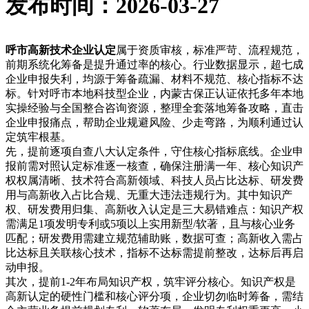
发布时间：2026-03-27
呼市高新技术企业认定
属于资质审核，标准严苛、流程规范，
前期系统化筹备是提升通过率的核心。行业数据显示，超七成
企业申报失利，均源于筹备疏漏、材料不规范、核心指标不达
标。针对呼市本地科技型企业，内蒙古保正认证依托多年本地
实操经验与全国整合咨询资源，整理全套落地筹备攻略，直击
企业申报痛点，帮助企业规避风险、少走弯路，为顺利通过认
定筑牢根基。
先，提前逐项自查八大认定条件，守住核心指标底线。企业申
报前需对照认定标准逐一核查，确保注册满一年、核心知识产
权权属清晰、技术符合高新领域、科技人员占比达标、研发费
用与高新收入占比合规、无重大违法违规行为。其中知识产
权、研发费用归集、高新收入认定是三大易错难点：知识产权
需满足1项发明专利或5项以上实用新型/软著，且与核心业务
匹配；研发费用需建立规范辅助账，数据可查；高新收入需占
比达标且关联核心技术，指标不达标需提前整改，达标后再启
动申报。
其次，提前1-2年布局知识产权，筑牢评分核心。知识产权是
高新认定的硬性门槛和核心评分项，企业切勿临时筹备，需结