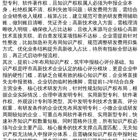
型专利、软件著作权，且知识产权权属人必须为申报企业本
身，杜绝权属不清、权利失效等问题；研发费用方面，需结合
企业销售收入规模，核算占比，建立规范可查的研发费用辅助
账，做到账目清晰、凭证齐全；高新技术收入方面，需梳理清
晰收入明细，确保收入占比达标，且收入来源与企业核心高新
技术直接关联。若自查发现某项指标不达标，企业需提前针对
性整改，比如加急补充布局知识产权、规范调整研发费用归集
方式、优化业务结构提升高新收入占比，待所有指标全部达标
后，再正式启动申报流程。
其次，提前1-2年布局知识产权，筑牢申报核心评分基础。知
识产权是呼市高新技术企业认定的核心评分模块，更是企业申
报的硬性门槛，若缺乏合规有效的核心知识产权，企业将直接
失去申报资格。企业切勿临时抱佛脚，需提前1-2年结合自身
主营业务、核心技术研发方向，针对性规划知识产权布局，根
据企业实际情况，合理申请发明专利、实用新型专利、软件著
作权、外观设计专利等类型。其中发明专利技术含量高、评分
权重，有研发条件的企业优先布局发明专利；小微企业或研发
周期较短的企业，可重点布局软件著作权、实用新型专利，快
速补齐知识产权数量短板。同时需格外注意，所有知识产权必
须与企业主要产品、核心服务的技术支撑点高度匹配，无关知
识产权无法纳入申报评分体系，且需确保知识产权在申报时处