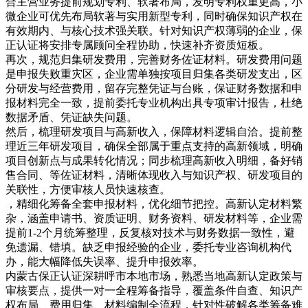
合主营业务提前规划专利、软著布局，发明专利权重更高，小
微企业可优先布局软著与实用新型专利，同时确保知识产权在
有效期内、与核心技术强关联。针对知识产权薄弱的企业，保
正认证将安排专属顾问全程协助，快速补齐资质短板。
再次，规范归集研发费用，完善财务佐证材料。研发费用问题
是申报失败重灾区，企业需单独按项目归集各类研发支出，区
分研发与经营费用，留存完整凭证与台账，保证财务数据和申
报材料完全一致，提前委托专业机构出具专项审计报告，杜绝
数据矛盾、凭证缺失问题。
然后，梳理研发项目与高新收入，保障材料逻辑自洽。提前整
理近三年研发项目，确保全部属于重点支持的高新领域，明确
项目创新点与成果转化情况；同步梳理高新收入明细，备好销
售合同、等佐证材料，清晰体现收入与知识产权、研发项目的
关联性，方便审核人员快速核查。
，精细化筹备全套申报材料，优化细节把控。高新认定材料繁
杂，涵盖申请书、资质证明、财务资料、研发材料等，企业需
提前1-2个月统筹整理，反复核对技术与财务数据一致性，避
免遗漏、错填。缺乏申报经验的企业，委托专业咨询机构代
办，能大幅降低失误率、提升申报效率。
内蒙古保正认证深耕呼市本地市场，熟悉当地高新认定政策与
审核要点，提供一对一全程筹备指导，覆盖条件自查、知识产
权布局、费用归集、材料编制全流程，针对性破解各类筹备难