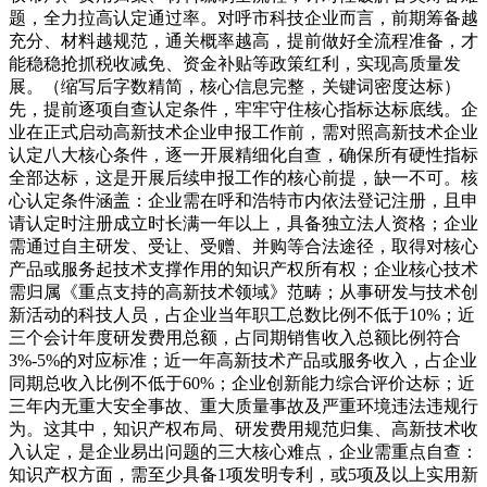
题，全力拉高认定通过率。对呼市科技企业而言，前期筹备越
充分、材料越规范，通关概率越高，提前做好全流程准备，才
能稳稳抢抓税收减免、资金补贴等政策红利，实现高质量发
展。（缩写后字数精简，核心信息完整，关键词密度达标）
先，提前逐项自查认定条件，牢牢守住核心指标达标底线。企
业在正式启动高新技术企业申报工作前，需对照高新技术企业
认定八大核心条件，逐一开展精细化自查，确保所有硬性指标
全部达标，这是开展后续申报工作的核心前提，缺一不可。核
心认定条件涵盖：企业需在呼和浩特市内依法登记注册，且申
请认定时注册成立时长满一年以上，具备独立法人资格；企业
需通过自主研发、受让、受赠、并购等合法途径，取得对核心
产品或服务起技术支撑作用的知识产权所有权；企业核心技术
需归属《重点支持的高新技术领域》范畴；从事研发与技术创
新活动的科技人员，占企业当年职工总数比例不低于10%；近
三个会计年度研发费用总额，占同期销售收入总额比例符合
3%-5%的对应标准；近一年高新技术产品或服务收入，占企业
同期总收入比例不低于60%；企业创新能力综合评价达标；近
三年内无重大安全事故、重大质量事故及严重环境违法违规行
为。这其中，知识产权布局、研发费用规范归集、高新技术收
入认定，是企业易出问题的三大核心难点，企业需重点自查：
知识产权方面，需至少具备1项发明专利，或5项及以上实用新