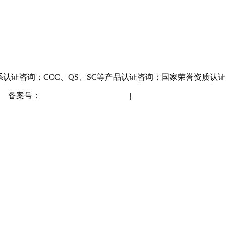
系认证咨询；CCC、QS、SC等产品认证咨询；国家荣誉资质认
备案号：
蒙ICP备2021001148号
|
网站地图
XML地图