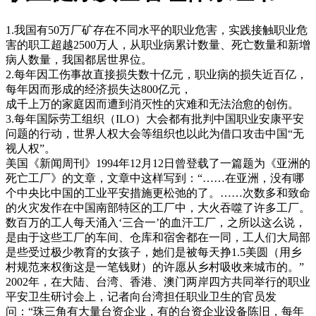
1.我国有50万厂矿存在不同水平的职业危害，实践接触职业危
害的职工超越2500万人，从职业病累计数量、死亡数量和新增
病人数量，我国都居世界位。
2.每年因工伤事故直接损失数十亿元，职业病的损失近百亿，
每年因而形成的经济损失达800亿元，
成千上万的家庭因而遭到消灭性的灾难和无法治愈的创伤。
3.每年国际劳工组织（ILO）大会都有批判中国职业安康平安
问题的行动，世界人权大会等组织也以此为借口攻击中国“无
视人权”。
美国《新闻周刊》1994年12月12日曾登载了一篇题为《亚洲的
死亡工厂》的文章，文章中这样写到：“……在亚洲，没有哪
个中央比中国的工业平安措施更松弛的了。……次数多和致命
的火灾发作在中国南部特区的工厂中，大火吞噬了许多工厂。
数百万的工人每天涌入‘三合一’的血汗工厂，之所以这么说，
是由于这些工厂的车间、仓库和宿舍都在一同，工人们大局部
是些受过极少教育的女孩子，她们是被每天挣1.5美圆（用乡
村规范来权衡这是一笔钱财）的许愿从乡村吸收来城市的。”
2002年，在大陆、台湾、香港、澳门两岸四方共同举行的职业
平安卫生研讨会上，记者向台湾担任职业卫生的官员发
问：“珠三角有大量台资企业，有的台资企业设备陈旧，每年